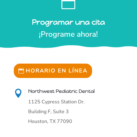

Programar una cita
¡Programe ahora!
HORARIO EN LÍNEA
Northwest Pediatric Dental

1125 Cypress Station Dr.
Building F, Suite 3
Houston, TX 77090