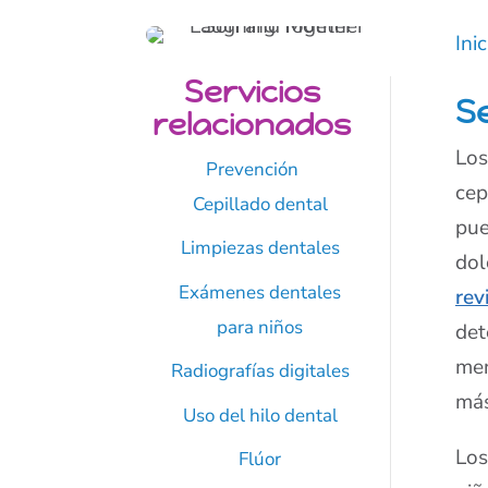
Inic
Servicios
S
relacionados
Los
Prevención
cep
Cepillado dental
pue
Limpiezas dentales
dol
Exámenes dentales
rev
para niños
det
men
Radiografías digitales
más
Uso del hilo dental
Los
Flúor