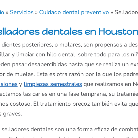
io
»
Servicios
»
Cuidado dental preventivo
»
Sellador
elladores dentales en Houston
 dientes posteriores, o molares, son propensos a desa
illar y limpiar con hilo dental, sobre todo para los ni
den pasar desapercibidas hasta que se realiza un e
or de muelas. Esta es otra razón por la que los padr
isiones
y
limpiezas semestrales
que realizamos en No
ectamos las caries en una fase temprana, su tratamie
os costoso. El tratamiento precoz también evita qu
 graves.
 selladores dentales son una forma eficaz de combati