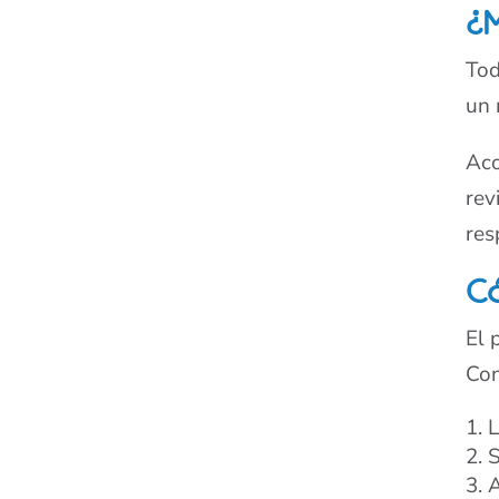
¿M
Tod
un 
Aco
rev
res
C
El 
Con
L
S
A