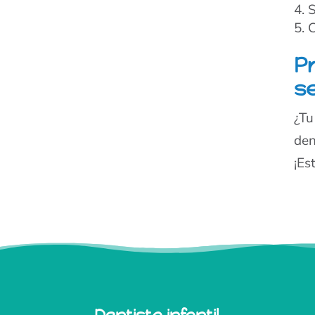
S
C
Pr
s
¿Tu
den
¡Es
Dentista infantil