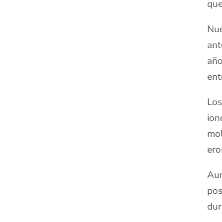
que
Nue
ant
año
ent
Los
ion
mol
ero
Aun
pos
dur